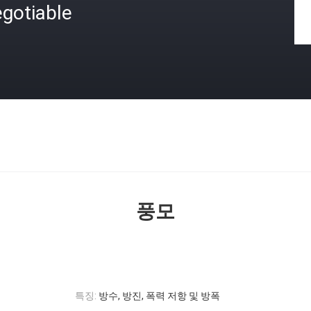
gotiable
격
풍모
특징:
방수, 방진, 폭력 저항 및 방폭