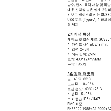
방수, 먼지, 폭력 저항 및 폭발 방
매우 신뢰성 높은 설계, 2밀리
키보드 케이스와 키는 SUS3
USB 포트 (Type-A) 인터페
영 체제.
2기계적 특성
케이스 및 열쇠 재료: SUS3
키 라이프 사이클: 2ml min.
키 압력: 2~3N
키 이동 길이: 2MM
크기: 400*124*55MM
무게: 1950g
3환경적 적응력
열: -40°C+65°C
오프 RH: 10~95%
보관 온도: -40°C+75°C
저장 RH: 5~95%
보호 등급: IP64 / IK07
EMC 표준:
EN55022:1988+A1:2000+A2