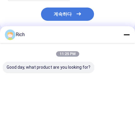
계속하다
Rich
추천된 제품
11:25 PM
Good day, what product are you looking for?
야외용 산업용 터치패
공공 공간 솔루션: 통합
최대 보호 및 신
드: 2키 USB 인터페이
터치패드가 있는
IP67/IK07 등
스, 전천후 보호
IP67/IK07 등급 멤브레
드가 탑재된 폭발
인 키보드
키보드
최고의 가격
최고의 가격
최고의 