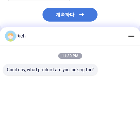
계속하다
Rich
추천된 제품
11:30 PM
Good day, what product are you looking for?
KIOSK IP65/IK07 방
산업용 PC 키보드
IP65/IK07 등급
수, 먼지 방지 산업용
SUS304 스테인리스 스
SUS304 스테
PC 키보드 38mm 스테
틸 구조와 IP65/IK07 밀
틸 산업용 PC 
인리스 스틸 트랙볼 후
폐 보호 2 백만 키 스트
면 패널 설치 -40°C
로크 수명
최고의 가격
최고의 가격
최고의 