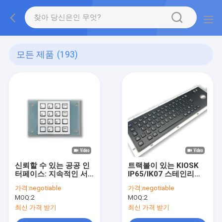
모든 제품
(193)
신뢰할 수 있는 공공 인
트랙볼이 있는 KIOSK
터페이스: 지속적인 서
IP65/IK07 스테인리스
비스를 위한 16키 스테
스틸 산업용 키보드, 방
가격:
negotiable
가격:
negotiable
인리스 스틸 산업용 숫
수, 방진, 방폭, 후면 패
MOQ:
2
MOQ:
2
자 키보드
널 장착, -40°C 산업용
스테인리스 스틸 키보드
최신 가격 받기
최신 가격 받기
(트랙볼 포함) F3-