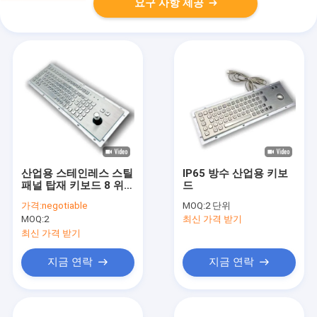
요구 사항 제공
산업용 스테인레스 스틸
IP65 방수 산업용 키보
패널 탑재 키보드 8 위
드
조이스틱 ✅ IP65/IK07
가격:
negotiable
MOQ:
2 단위
열악한 환경 보호를 위
MOQ:
2
최신 가격 받기
해 밀폐
최신 가격 받기
지금 연락
지금 연락