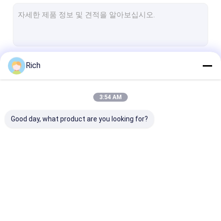
산업용 데스크톱 키보드
산업용 멤브레인 키보드
터치패드가 있는 산업용 키보드
계속하다
Rich
트랙볼이 있는 산업용 키보드
산업용 실리콘 키보드
3:54 AM
우리의 카테고리
금속 키패드
Good day, what product are you looking for?
백라이트 키보드
산업적 PC 키보드
스테인레스 강 키보드
패널 탑재 키보