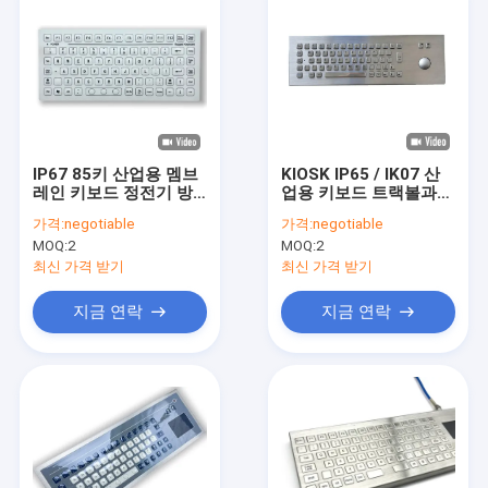
IP67 85키 산업용 멤브
KIOSK IP65 / IK07 산
레인 키보드 정전기 방
업용 키보드 트랙볼과
지 방수 방진, 후면 패널
함께 방수 방 먼지 전면
가격:
negotiable
가격:
negotiable
장착 작동 온도 -40℃
패널 -40°C에 장착
MOQ:
2
MOQ:
2
최신 가격 받기
최신 가격 받기
지금 연락
지금 연락
홈
제품 소개
동영상