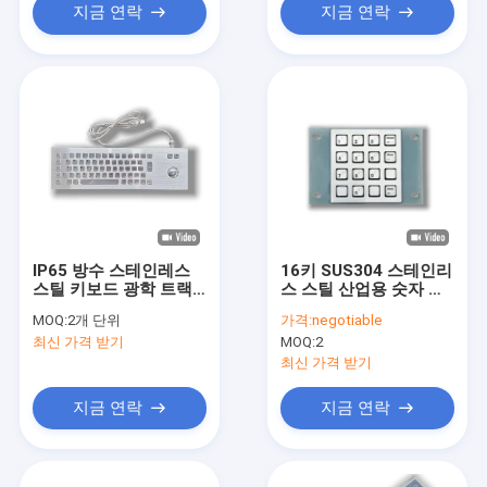
TB38-B 방수
지금 연락
지금 연락
IP65 방수 스테인레스
16키 SUS304 스테인리
스틸 키보드 광학 트랙
스 스틸 산업용 숫자 키
볼 센서와 2천만 번의 키
보드 IP65/IK07 보호 및
MOQ:
2개 단위
가격:
negotiable
보드 수명
2 백만 키 스트로크 수명
최신 가격 받기
MOQ:
2
최신 가격 받기
지금 연락
지금 연락