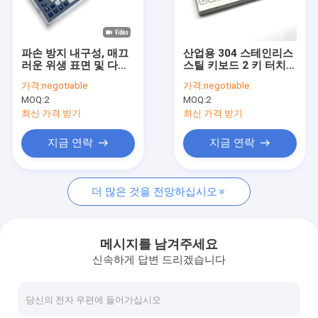
회사 소개
공장 투어
파손 방지 내구성, 매끄
산업용 304 스테인리스
러운 위생 표면 및 다중
스틸 키보드 2 키 터치
품질 관리
OS 플러그 앤 플레이 기
패드
가격:
negotiable
가격:
negotiable
능을 갖춘 산업용 멤브
MOQ:
2
MOQ:
2
레인 키보드
뉴스
최신 가격 받기
최신 가격 받기
모든 케이스
지금 연락
지금 연락
견적 요청
더 많은 것을 전망하십시오
산업적 PC 키보드
메시지를 남겨주세요
신속하게 답변 드리겠습니다
스테인레스 강 키보드
패널 탑재 키보드