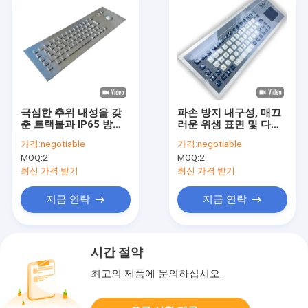
극심한 추위 내성을 갖
파손 방지 내구성, 매끄
춘 트랙볼과 IP65 방수
러운 위생 표면 및 다중
보호 기능을 갖춘 스테
OS 플러그 앤 플레이 기
가격:
negotiable
가격:
negotiable
인리스 스틸 산업 키보
능을 갖춘 산업용 멤브
MOQ:
2
MOQ:
2
드
레인 키보드
최신 가격 받기
최신 가격 받기
지금 연락
지금 연락
시간 절약
최고의 제품에 문의하십시오.